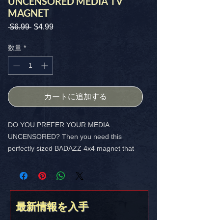
UNCENSORED MEDIA TV
MAGNET
 $6.99 
通
$4.99
セ
常
ー
価
ル
数量
*
格
価
格
カートに追加する
DO YOU PREFER YOUR MEDIA
UNCENSORED? Then you need this
perfectly sized BADAZZ 4x4 magnet that
shows you think for yourself!
FREE SHIPPING in the USA
最新情報を入手
Stick it on somethin’ you love!!