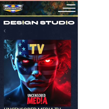
DES
!
GN STUD
!
O