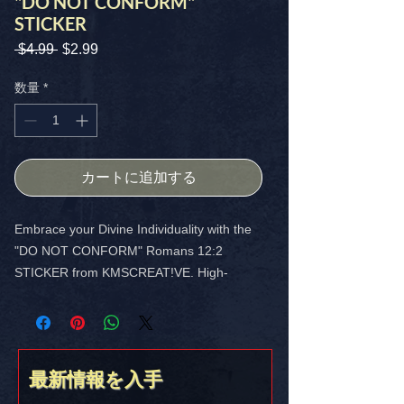
"DO NOT CONFORM"
STICKER
 $4.99 
通
$2.99
セ
常
ー
価
ル
数量
*
格
価
格
カートに追加する
Embrace your Divine Individuality with the
"DO NOT CONFORM" Romans 12:2
STICKER from KMSCREAT!VE. High-
quality 4X4 sticker is perfect for laptops,
notebooks, or any surface. Let your faith
and creativity shine!
最新情報を入手
FREE SHIPPING in the USA.