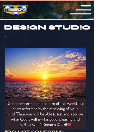
DES
!
GN STUD
!
O