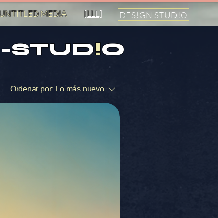
UNTITLED MED!A
[LLL]
DES!GN STUD!O
-STUD
!
O
Ordenar por:
Lo más nuevo