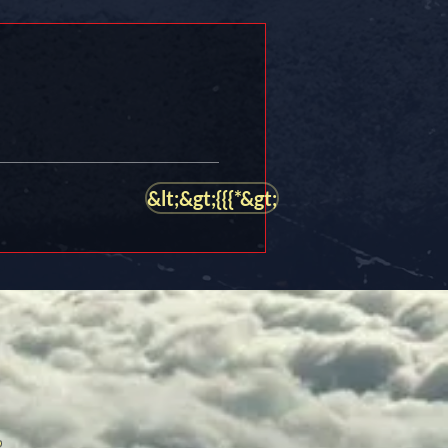
&lt;&gt;{{{*&gt;