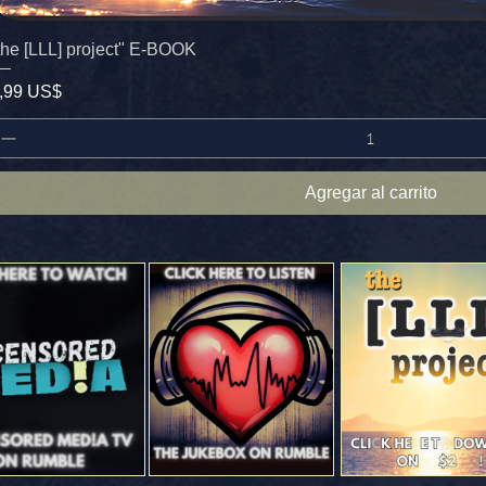
the [LLL] project" E-BOOK
recio
,99 US$
Agregar al carrito