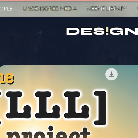
EOPLE
UNCENSORED MED!A
MEEME LIBRARY
DES
!
GN