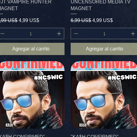
JT VAMPIRE HUNTER
UNCENSORED MEDIA TV
MAGNET
MAGNET
recio
Precio de oferta
Precio
Precio de oferta
,99 US$
4,99 US$
6,99 US$
4,99 US$
Agregar al carrito
Agregar al carrito
KA$H CONFIRMED"
"KA$H CONFIRMED"