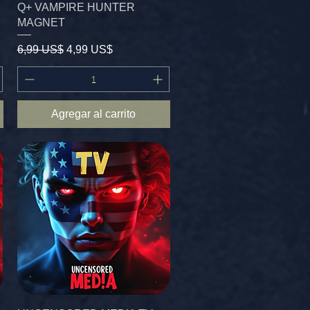
Q+ VAMPIRE HUNTER
MAGNET
Precio
Precio de oferta
6,99 US$
4,99 US$
Agregar al carrito