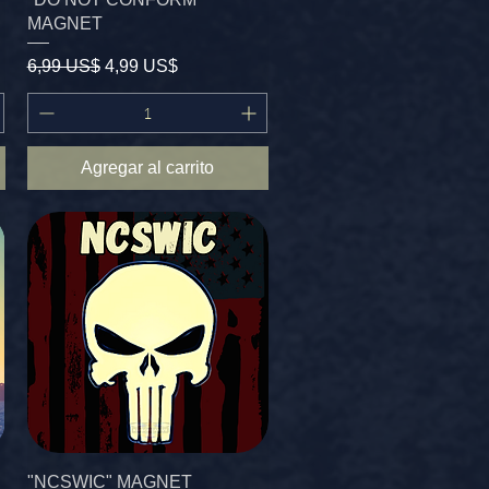
MAGNET
Precio
Precio de oferta
6,99 US$
4,99 US$
Agregar al carrito
"NCSWIC" MAGNET