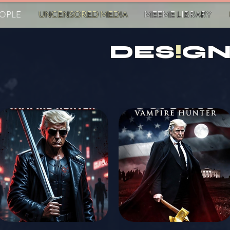
EOPLE
UNCENSORED MED!A
MEEME LIBRARY
DES
!
GN