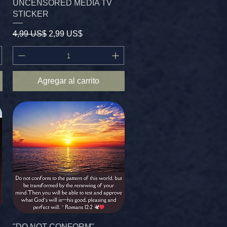
UNCENSORED MEDIA TV
STICKER
Precio
Precio de oferta
4,99 US$
2,99 US$
Agregar al carrito
"DO NOT CONFORM"