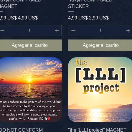
MAGNET
STICKER
recio
Precio de oferta
Precio
Precio de oferta
,99 US$
4,99 US$
4,99 US$
2,99 US$
Agregar al carrito
Agregar al carrito
"DO NOT CONFORM"
"the [LLL] project" MAGNET