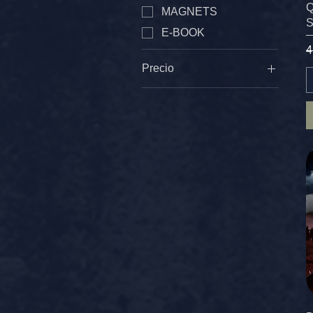
Q
MAGNETS
E-BOOK
P
4
Precio
2 US$
5 US$