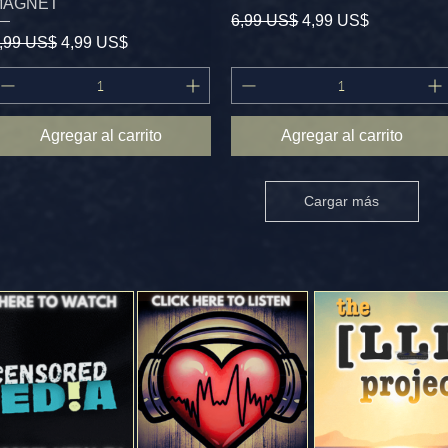
MAGNET
Precio
Precio de oferta
6,99 US$
4,99 US$
recio
Precio de oferta
,99 US$
4,99 US$
Agregar al carrito
Agregar al carrito
Cargar más