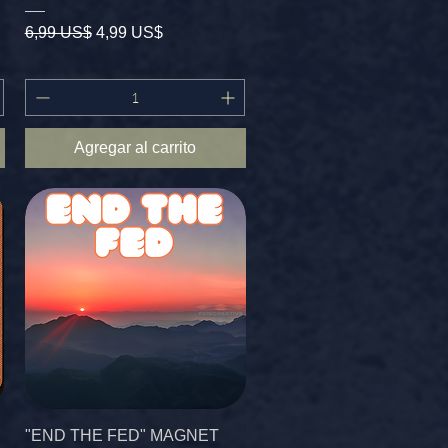
Precio
Precio de oferta
6,99 US$
4,99 US$
Agregar al carrito
"END THE FED" MAGNET