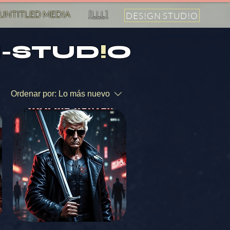
UNTITLED MED!A
[LLL]
DES!GN STUD!O
-STUD
!
O
Ordenar por:
Lo más nuevo