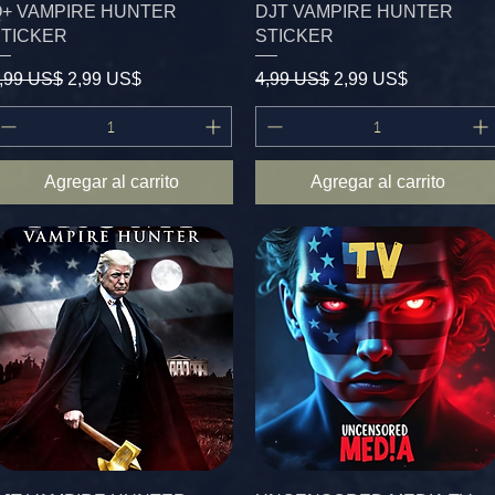
+ VAMPIRE HUNTER
DJT VAMPIRE HUNTER
STICKER
STICKER
recio
Precio de oferta
Precio
Precio de oferta
,99 US$
2,99 US$
4,99 US$
2,99 US$
Agregar al carrito
Agregar al carrito