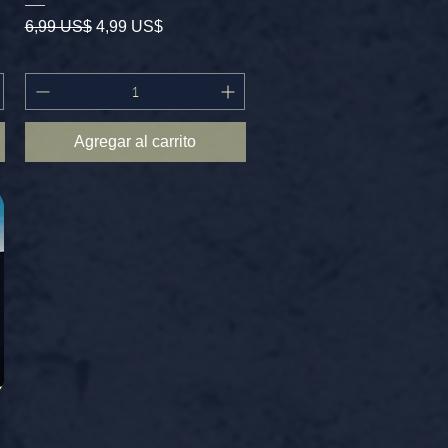
Precio
Precio de oferta
6,99 US$
4,99 US$
Agregar al carrito