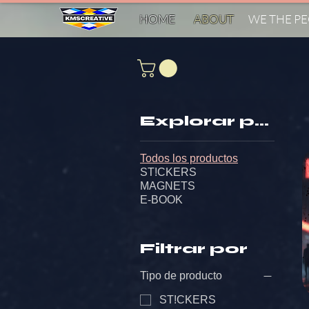
HOME
ABOUT
WE THE P
Explorar por
Todos los productos
ST!CKERS
MAGNETS
E-BOOK
Filtrar por
Tipo de producto
ST!CKERS