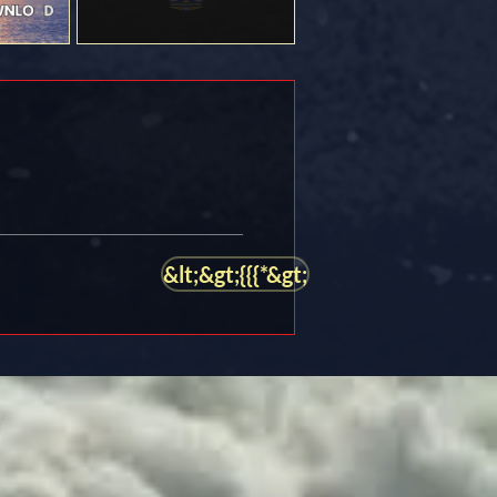
&lt;&gt;{{{*&gt;