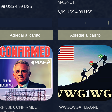
MAGNET
recio
Precio de oferta
,99 US$
4,99 US$
Precio
Precio de oferta
6,99 US$
4,99 US$
Agregar al carrito
Agregar al carrito
RFK Jr. CONFIRMED"
"WWG1WGA" MAGNET